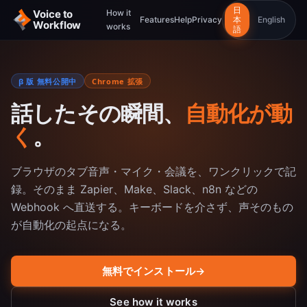
日
Voice to
How it
Features
Help
Privacy
本
English
Workflow
works
語
β 版 無料公開中
Chrome 拡張
話したその瞬間、
自動化が動
く
。
ブラウザのタブ音声・マイク・会議を、ワンクリックで記
録。そのまま Zapier、Make、Slack、n8n などの
Webhook へ直送する。キーボードを介さず、声そのもの
が自動化の起点になる。
無料でインストール
→
See how it works